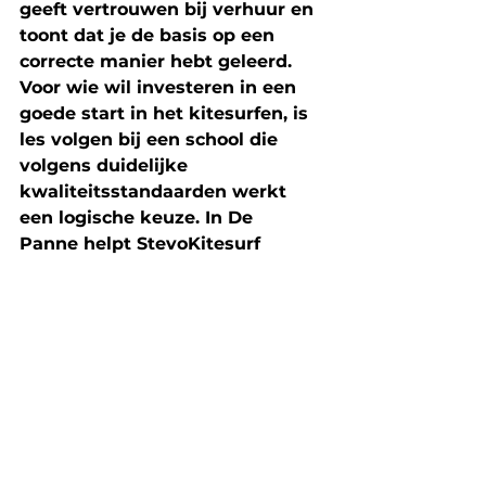
geeft vertrouwen bij verhuur en 
toont dat je de basis op een 
correcte manier hebt geleerd. 
Voor wie wil investeren in een 
goede start in het kitesurfen, is 
les volgen bij een school die 
volgens duidelijke 
kwaliteitsstandaarden werkt 
een logische keuze. In 
De 
Panne
 helpt StevoKitesurf 
beginners om die basis op een 
veilige en professionele manier 
op te bouwen.
Kitesurf lessen & tips