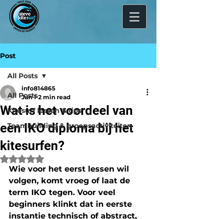
Post
All Posts
info814865
All Posts
Jun 1
2 min read
Wat is het voordeel van
Kitesurf lessen & tips
een IKO diploma bij het
Teambuilding & groepsactiviteiten
kitesurfen?
Rated NaN out of 5 stars.
Wie voor het eerst lessen wil 
volgen, komt vroeg of laat de 
term 
IKO
 tegen. Voor veel 
beginners klinkt dat in eerste 
instantie technisch of abstract, 