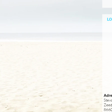
LO
Adre
Stevo
Zeed
8660