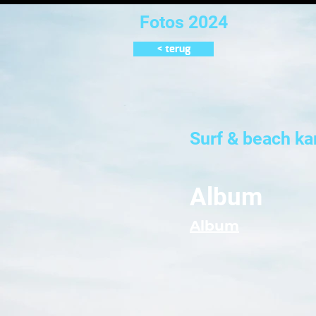
Fotos 2024
< terug
Surf & beach k
Album
Album