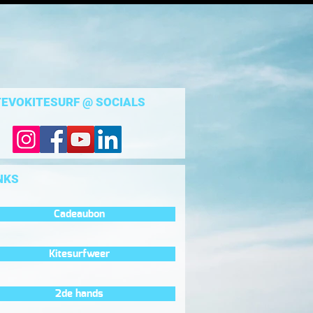
EVOKITESURF @ SOCIALS
NKS
Cadeaubon
Kitesurfweer
2de hands